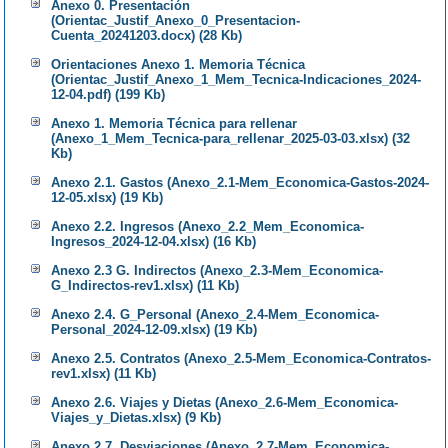
Anexo 0. Presentación
(Orientac_Justif_Anexo_0_Presentacion-
Cuenta_20241203.docx) (28 Kb)
Orientaciones Anexo 1. Memoria Técnica
(Orientac_Justif_Anexo_1_Mem_Tecnica-Indicaciones_2024-
12-04.pdf) (199 Kb)
Anexo 1. Memoria Técnica para rellenar
(Anexo_1_Mem_Tecnica-para_rellenar_2025-03-03.xlsx) (32
Kb)
Anexo 2.1. Gastos (Anexo_2.1-Mem_Economica-Gastos-2024-
12-05.xlsx) (19 Kb)
Anexo 2.2. Ingresos (Anexo_2.2_Mem_Economica-
Ingresos_2024-12-04.xlsx) (16 Kb)
Anexo 2.3 G. Indirectos (Anexo_2.3-Mem_Economica-
G_Indirectos-rev1.xlsx) (11 Kb)
Anexo 2.4. G_Personal (Anexo_2.4-Mem_Economica-
Personal_2024-12-09.xlsx) (19 Kb)
Anexo 2.5. Contratos (Anexo_2.5-Mem_Economica-Contratos-
rev1.xlsx) (11 Kb)
Anexo 2.6. Viajes y Dietas (Anexo_2.6-Mem_Economica-
Viajes_y_Dietas.xlsx) (9 Kb)
Anexo 2.7. Desviaciones (Anexo_2.7-Mem_Economica-