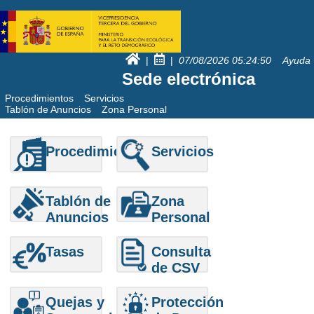
|
|
07/08/2026
05:24:50
Ayuda
Sede electrónica
Procedimientos
Servicios
Tablón de Anuncios
Zona Personal
Procedimientos
Servicios
Tablón de
Zona
Anuncios
Personal
Tasas
Consulta
de CSV
Quejas y
Protección