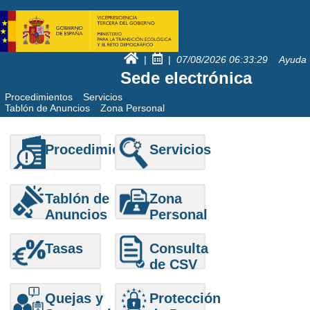
|
|
07/08/2026
06:33:29
Ayuda
Sede electrónica
Procedimientos
Servicios
Tablón de Anuncios
Zona Personal
Procedimientos
Servicios
Tablón de
Zona
Anuncios
Personal
Tasas
Consulta
de CSV
Quejas y
Protección