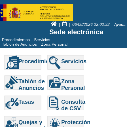
|
|
06/08/2026
22:02:32
Ayuda
Sede electrónica
Procedimientos
Servicios
Tablón de Anuncios
Zona Personal
Procedimientos
Servicios
Tablón de
Zona
Anuncios
Personal
Tasas
Consulta
de CSV
Quejas y
Protección