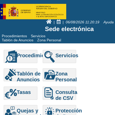
|
|
06/08/2026
11:20:19
Ayuda
Sede electrónica
Procedimientos
Servicios
Tablón de Anuncios
Zona Personal
Procedimientos
Servicios
Tablón de
Zona
Anuncios
Personal
Tasas
Consulta
de CSV
Quejas y
Protección