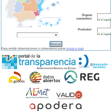
Órgano
sustantivo:
Es el organi
Promotor:
Es el organi
Para remitir observaciones o comentarios pulse
enviar e-mail