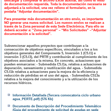
descargar y completar el archivo Excel auxiliar, así como el resto
de documentación requerida. Toda la documentación necesaria se
adjuntará a la solicitud, una vez relleno el formulario, en la
pestaña “Adjuntar documentación”.
Para presentar más documentación en otro envío, es importante
NO generar una nueva solicitud. Los nuevos envíos se realizan a
través de la Zona personal de esta Sede Electrónica. Para ello se
deberá acceder a: “Zona personal” – “Mis Solicitudes” –“Adjuntar
documentación a la solicitud”.
Subvencionar aquellos proyectos que contribuyan a la
consecución de objetivos específicos, vinculados a los a los
objetivos generales del Componente 5, Inversión 1 (C5.I1) e
inversión 3 (C5.I3), del PRTR y contribuirán al cumplimiento de los
objetivos asociados a la misma. En concreto, actuaciones que
pueden enmarcarse: - Submedida C5.I1a, relativa a actuaciones de
depuración, saneamiento y reutilización del agua. - Submedida
C5.I1b relativa a actuaciones para la mejora de la eficiencia y
reducción de pérdidas en el uso del agua. - Submedida C513a
relativa a la mejora del conocimiento y a la utilización de los
recursos hídricos.
Información Detallada (Tercera convocatoria ciclo urbano
agua_PERTE.pdf) (576 Kb)
Documento de Descripción del Procedimiento Telemático
(Guia del procedimiento de solicitud de ayudas en sede