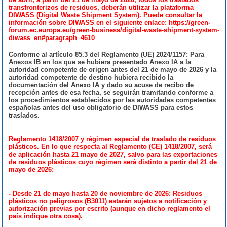
transfronterizos de residuos, deberán utilizar la plataforma
DIWASS (Digital Waste Shipment System). Puede consultar la
información sobre DIWASS en el siguiente enlace: https://green-
forum.ec.europa.eu/green-business/digital-waste-shipment-system-
diwass_en#paragraph_4610
Conforme al artículo 85.3 del Reglamento (UE) 2024/1157: Para
Anexos IB en los que se hubiera presentado Anexo IA a la
autoridad competente de origen antes del 21 de mayo de 2026 y la
autoridad competente de destino hubiera recibido la
documentación del Anexo IA y dado su acuse de recibo de
recepción antes de esa fecha, se seguirán tramitando conforme a
los procedimientos establecidos por las autoridades competentes
españolas antes del uso obligatorio de DIWASS para estos
traslados.
Reglamento 1418/2007 y régimen especial de traslado de residuos
plásticos. En lo que respecta al Reglamento (CE) 1418/2007, será
de aplicación hasta 21 mayo de 2027, salvo para las exportaciones
de residuos plásticos cuyo régimen será distinto a partir del 21 de
mayo de 2026:
- Desde 21 de mayo hasta 20 de noviembre de 2026: Residuos
plásticos no peligrosos (B3011) estarán sujetos a notificación y
autorización previas por escrito (aunque en dicho reglamento el
país indique otra cosa).