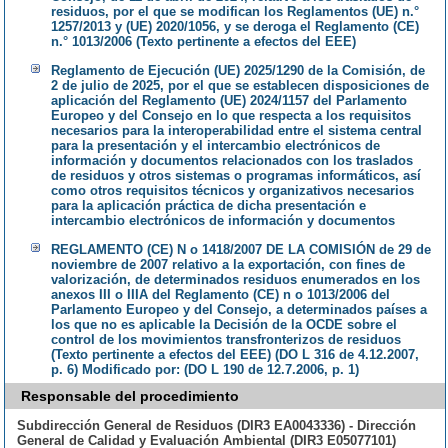
residuos, por el que se modifican los Reglamentos (UE) n.°
1257/2013 y (UE) 2020/1056, y se deroga el Reglamento (CE)
n.° 1013/2006 (Texto pertinente a efectos del EEE)
Reglamento de Ejecución (UE) 2025/1290 de la Comisión, de
2 de julio de 2025, por el que se establecen disposiciones de
aplicación del Reglamento (UE) 2024/1157 del Parlamento
Europeo y del Consejo en lo que respecta a los requisitos
necesarios para la interoperabilidad entre el sistema central
para la presentación y el intercambio electrónicos de
información y documentos relacionados con los traslados
de residuos y otros sistemas o programas informáticos, así
como otros requisitos técnicos y organizativos necesarios
para la aplicación práctica de dicha presentación e
intercambio electrónicos de información y documentos
REGLAMENTO (CE) N o 1418/2007 DE LA COMISIÓN de 29 de
noviembre de 2007 relativo a la exportación, con fines de
valorización, de determinados residuos enumerados en los
anexos III o IIIA del Reglamento (CE) n o 1013/2006 del
Parlamento Europeo y del Consejo, a determinados países a
los que no es aplicable la Decisión de la OCDE sobre el
control de los movimientos transfronterizos de residuos
(Texto pertinente a efectos del EEE) (DO L 316 de 4.12.2007,
p. 6) Modificado por: (DO L 190 de 12.7.2006, p. 1)
Responsable del procedimiento
Subdirección General de Residuos (DIR3 EA0043336) - Dirección
General de Calidad y Evaluación Ambiental (DIR3 E05077101)