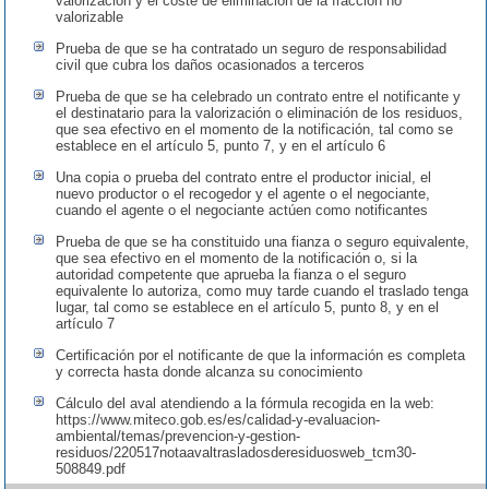
valorización y el coste de eliminación de la fracción no
valorizable
Prueba de que se ha contratado un seguro de responsabilidad
civil que cubra los daños ocasionados a terceros
Prueba de que se ha celebrado un contrato entre el notificante y
el destinatario para la valorización o eliminación de los residuos,
que sea efectivo en el momento de la notificación, tal como se
establece en el artículo 5, punto 7, y en el artículo 6
Una copia o prueba del contrato entre el productor inicial, el
nuevo productor o el recogedor y el agente o el negociante,
cuando el agente o el negociante actúen como notificantes
Prueba de que se ha constituido una fianza o seguro equivalente,
que sea efectivo en el momento de la notificación o, si la
autoridad competente que aprueba la fianza o el seguro
equivalente lo autoriza, como muy tarde cuando el traslado tenga
lugar, tal como se establece en el artículo 5, punto 8, y en el
artículo 7
Certificación por el notificante de que la información es completa
y correcta hasta donde alcanza su conocimiento
Cálculo del aval atendiendo a la fórmula recogida en la web:
https://www.miteco.gob.es/es/calidad-y-evaluacion-
ambiental/temas/prevencion-y-gestion-
residuos/220517notaavaltrasladosderesiduosweb_tcm30-
508849.pdf