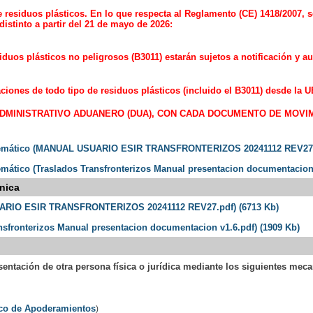
 residuos plásticos. En lo que respecta al Reglamento (CE) 1418/2007, s
istinto a partir del 21 de mayo de 2026:
uos plásticos no peligrosos (B3011) estarán sujetos a notificación y au
taciones de todo tipo de residuos plásticos (incluido el B3011) desde l
DMINISTRATIVO ADUANERO (DUA), CON CADA DOCUMENTO DE MOVIM
elemático (MANUAL USUARIO ESIR TRANSFRONTERIZOS 20241112 REV27.p
ático (Traslados Transfronterizos Manual presentacion documentacion 
nica
SUARIO ESIR TRANSFRONTERIZOS 20241112 REV27.pdf) (6713 Kb)
ansfronterizos Manual presentacion documentacion v1.6.pdf) (1909 Kb)
esentación de otra persona física o jurídica mediante los siguientes mec
ico de Apoderamientos
)