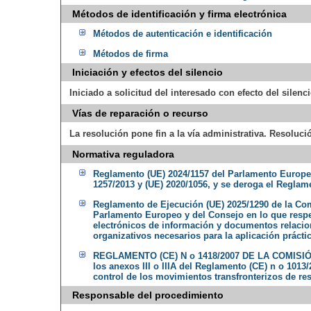
Métodos de identificación y firma electrónica
Métodos de autenticación e identificación
Métodos de firma
Iniciación y efectos del silencio
Iniciado a solicitud del interesado con efecto del silenc
Vías de reparación o recurso
La resolución pone fin a la vía administrativa. Resoluci
Normativa reguladora
Reglamento (UE) 2024/1157 del Parlamento Europeo 
1257/2013 y (UE) 2020/1056, y se deroga el Reglame
Reglamento de Ejecución (UE) 2025/1290 de la Comi
Parlamento Europeo y del Consejo en lo que respect
electrónicos de información y documentos relacion
organizativos necesarios para la aplicación práct
REGLAMENTO (CE) N o 1418/2007 DE LA COMISIÓN de
los anexos III o IIIA del Reglamento (CE) n o 101
control de los movimientos transfronterizos de resi
Responsable del procedimiento