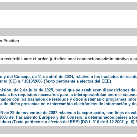
io Positivo
ón recurrible ante el orden jurisdiccional contencioso-administrativo y 
y del Consejo, de 11 de abril de 2024, relativo a los traslados de resid
nto (CE) n.° 1013/2006 (Texto pertinente a efectos del EEE)
sión, de 2 de julio de 2025, por el que se establecen disposiciones de 
a a los requisitos necesarios para la interoperabilidad entre el sistema
ados con los traslados de residuos y otros sistemas o programas inform
ica de dicha presentación e intercambio electrónicos de información y 
 29 de noviembre de 2007 relativo a la exportación, con fines de va
3/2006 del Parlamento Europeo y del Consejo, a determinados países a lo
duos (Texto pertinente a efectos del EEE) (DO L 316 de 4.12.2007, p. 6) 